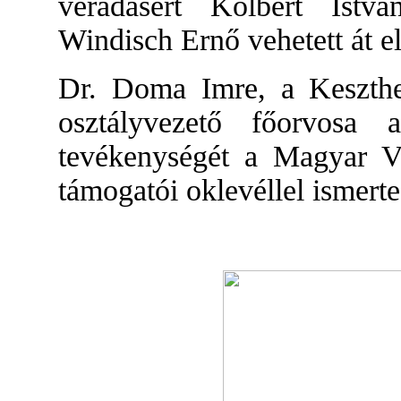
véradásért Kolbert Istvá
Windisch Ernő vehetett át el
Dr. Doma Imre, a Keszthe
osztályvezető főorvosa 
tevékenységét a Magyar V
támogatói oklevéllel ismerte