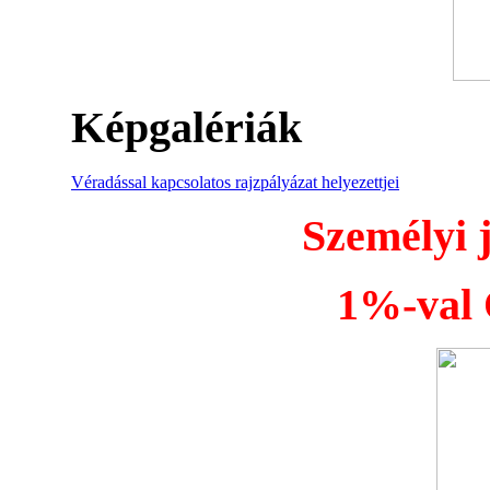
Képgalériák
Véradással kapcsolatos rajzpályázat helyezettjei
Személyi 
1%-val Ö