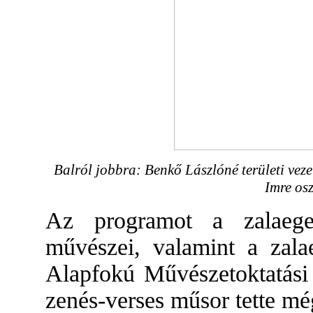
Balról jobbra: Benkő Lászlóné területi vez
Imre osz
Az programot a zalaege
művészei, valamint a zal
Alapfokú Művészetoktatási I
zenés-verses műsor tette m