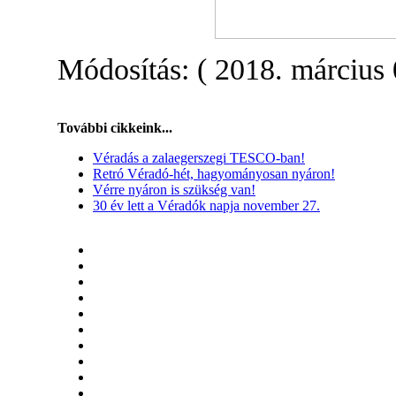
Módosítás: ( 2018. március 
További cikkeink...
Véradás a zalaegerszegi TESCO-ban!
Retró Véradó-hét, hagyományosan nyáron!
Vérre nyáron is szükség van!
30 év lett a Véradók napja november 27.