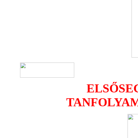
ELSŐSE
TANFOLYAM