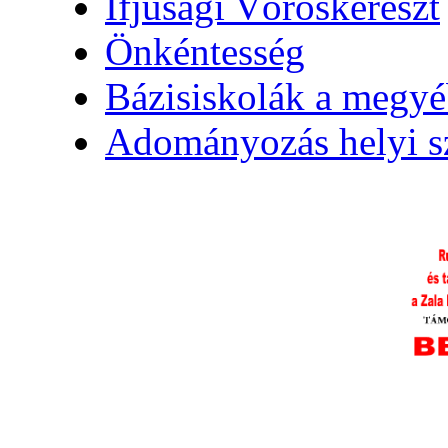
Ifjúsági Vöröskereszt
Önkéntesség
Bázisiskolák a megy
Adományozás helyi s