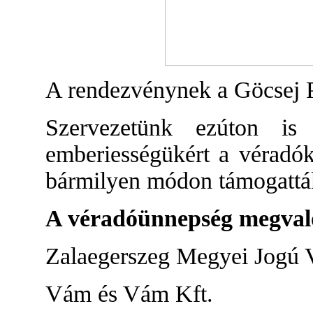
A rendezvénynek a Göcsej Pa
Szervezetünk ezúton is 
emberiességükért a véradó
bármilyen módon támogatták 
A véradóünnepség megvaló
Zalaegerszeg Megyei Jogú
Vám és Vám Kft.