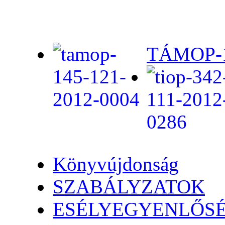
TÁMOP-1.
Könyvújdonság
SZABÁLYZATOK
ESÉLYEGYENLŐS