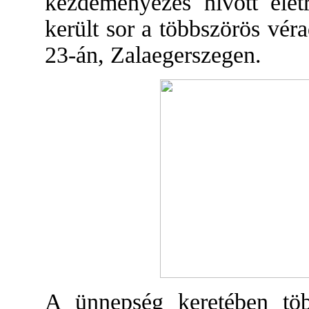
kezdeményezés hívott éle
került sor a többszörös vé
23-án, Zalaegerszegen.
A ünnepség keretében töb