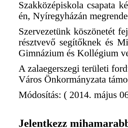
Szakközépiskola csapata ké
én, Nyíregyházán megrendez
Szervezetünk köszönetét fej
résztvevő segítőknek és Mi
Gimnázium és Kollégium ve
A zalaegerszegi területi fo
Város Önkormányzata támoga
Módosítás: ( 2014. május 06
Jelentkezz mihamarabb 