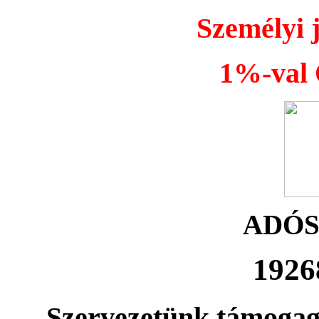
Személyi 
1%-val Ö
ADÓ
1926
Szervezetünk támogag