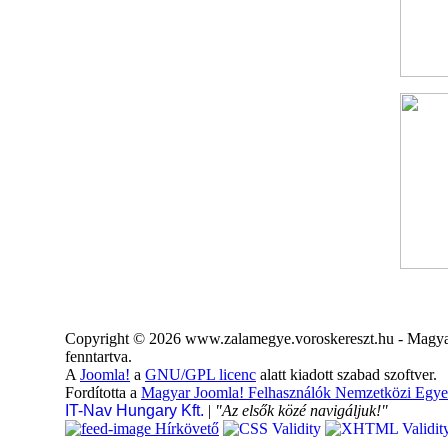
Copyright © 2026 www.zalamegye.voroskereszt.hu - Magyar
fenntartva.
A
Joomla!
a
GNU/GPL licenc
alatt kiadott szabad szoftver.
Fordította a
Magyar Joomla! Felhasználók Nemzetközi Egye
IT-Nav Hungary Kft.
|
"Az elsők közé navigáljuk!"
Hírkövető