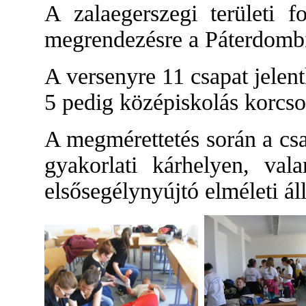
A zalaegerszegi területi f
megrendezésre a Páterdomb
A versenyre 11 csapat jelent
5 pedig középiskolás korcso
A megmérettetés során a csa
gyakorlati kárhelyen, val
elsősegélynyújtó elméleti á