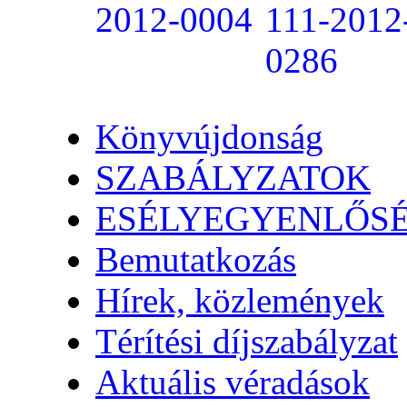
Könyvújdonság
SZABÁLYZATOK
ESÉLYEGYENLŐS
Bemutatkozás
Hírek, közlemények
Térítési díjszabályzat
Aktuális véradások