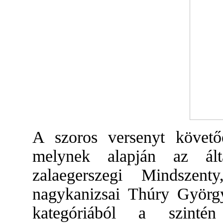
A szoros versenyt követő
melynek alapján az ált
zalaegerszegi Mindszen
nagykanizsai Thúry György
kategóriából a szinté