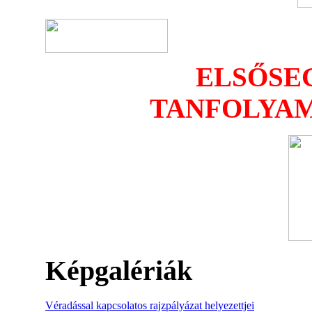
ELSŐSE
TANFOLYAM
Képgalériák
Véradással kapcsolatos rajzpályázat helyezettjei