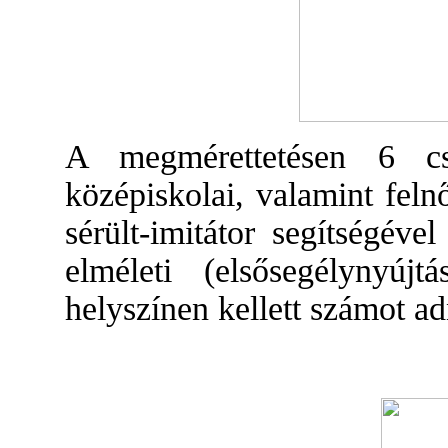
A megmérettetésen 6 csa
középiskolai, valamint feln
sérült-imitátor segítségéve
elméleti (elsősegélynyújt
helyszínen kellett számot ad