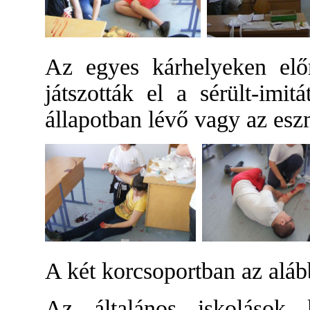
Az egyes kárhelyeken elő
játszották el a sérült-imit
állapotban lévő vagy az esz
A két korcsoportban az aláb
Az általános iskolások 