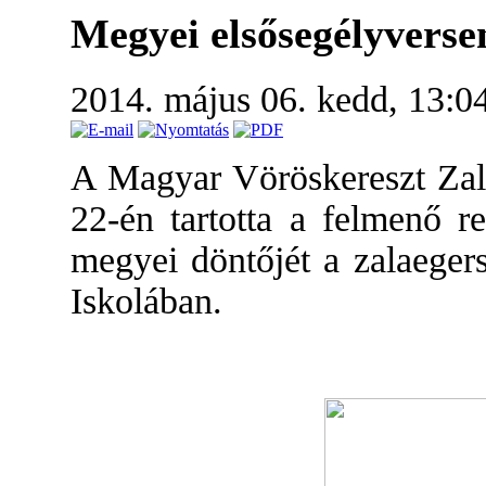
Megyei elsősegélyverse
2014. május 06. kedd, 13:0
A Magyar Vöröskereszt Zala
22-én tartotta a felmenő r
megyei döntőjét a zalaeger
Iskolában.