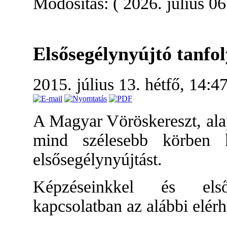
Módosítás: ( 2026. július 06
Elsősegélynyújtó tanfo
2015. július 13. hétfő, 14:4
A Magyar Vöröskereszt, alap
mind szélesebb körben k
elsősegélynyújtást.
Képzéseinkkel és elsős
kapcsolatban az alábbi elérh