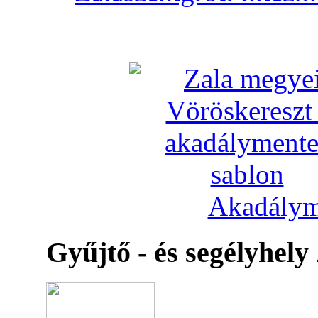
Akadálym
Gyűjtő - és segélyhely