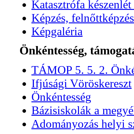
Katasztrófa készenlét
Képzés, felnőttképzés
Képgaléria
Önkéntesség, támogat
TÁMOP 5. 5. 2. Önké
Ifjúsági Vöröskereszt
Önkéntesség
Bázisiskolák a megy
Adományozás helyi s