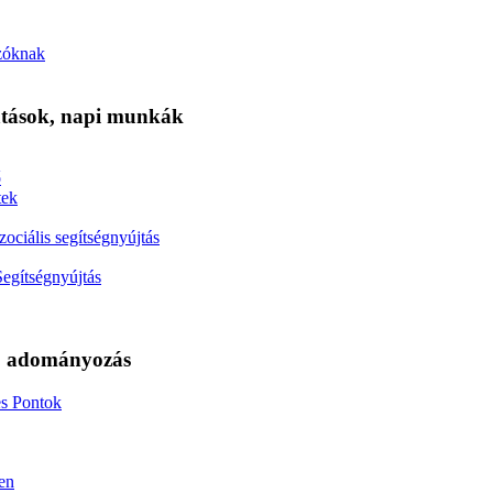
ázóknak
tatások, napi munkák
ő
tek
zociális segítségnyújtás
Segítségnyújtás
s, adományozás
s Pontok
en