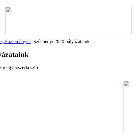
ek, közlemények
Széchenyi 2020 pályázataink
yázataink
08
megyei.szerkeszto