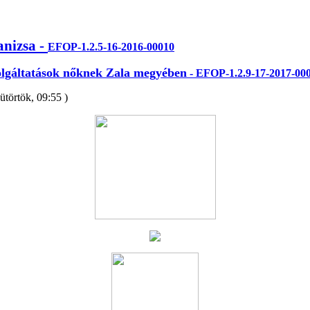
nizsa -
EFOP-1.2.5-16-2016-00010
olgáltatások nőknek Zala megyében
-
EFOP-1.2.9-17-2017-00
sütörtök, 09:55 )