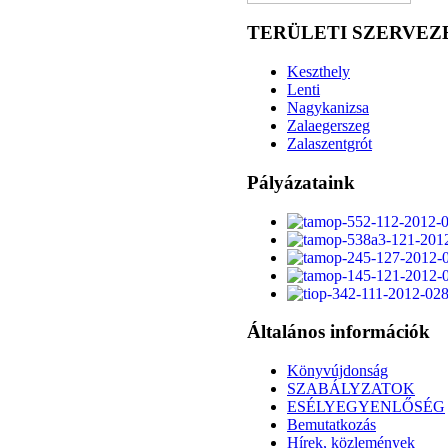
TERÜLETI SZERVEZ
Keszthely
Lenti
Nagykanizsa
Zalaegerszeg
Zalaszentgrót
Pályázataink
Általános információk
Könyvújdonság
SZABÁLYZATOK
ESÉLYEGYENLŐSÉG
Bemutatkozás
Hírek, közlemények