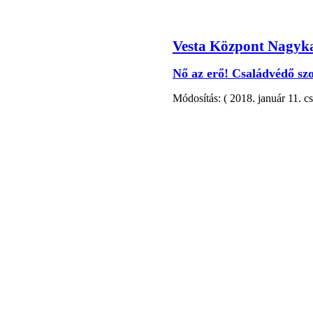
Vesta Központ Nagyka
Nő az erő! Családvédő sz
Módosítás: ( 2018. január 11. c