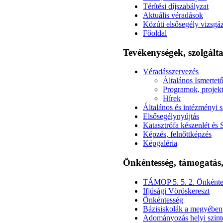
Térítési díjszabályzat
Aktuális véradások
Közúti elsősegély vizsg
Főoldal
Tevékenységek, szolgál
Véradásszervezés
Általános Ismertet
Programok, projek
Hírek
Általános és intézményi s
Elsősegélynyújtás
Katasztrófa készenlét és 
Képzés, felnőttképzés
Képgaléria
Önkéntesség, támogatá
TÁMOP 5. 5. 2. Önkénte
Ifjúsági Vöröskereszt
Önkéntesség
Bázisiskolák a megyében
Adományozás helyi szint