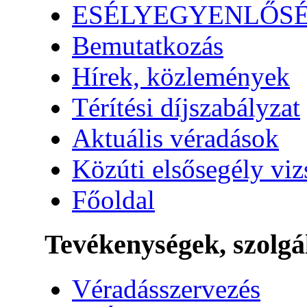
ESÉLYEGYENLŐS
Bemutatkozás
Hírek, közlemények
Térítési díjszabályzat
Aktuális véradások
Közúti elsősegély vi
Főoldal
Tevékenységek, szolgá
Véradásszervezés