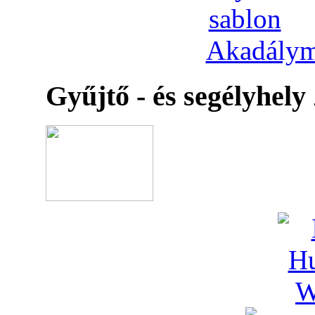
Akadálym
Gyűjtő - és segélyhely