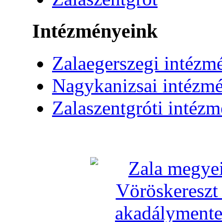
Intézményeink
Zalaegerszegi intézm
Nagykanizsai intézm
Zalaszentgróti intéz