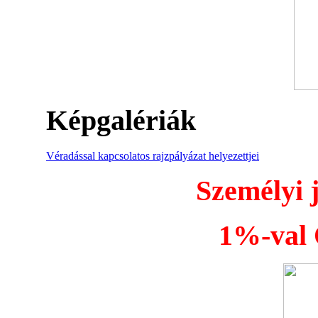
Képgalériák
Véradással kapcsolatos rajzpályázat helyezettjei
Személyi 
1%-val Ö