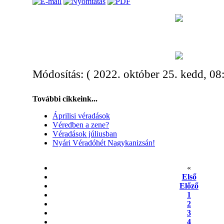
Módosítás: ( 2022. október 25. kedd, 08
További cikkeink...
Áprilisi véradások
Véredben a zene?
Véradások júliusban
Nyári Véradóhét Nagykanizsán!
«
Első
Előző
1
2
3
4