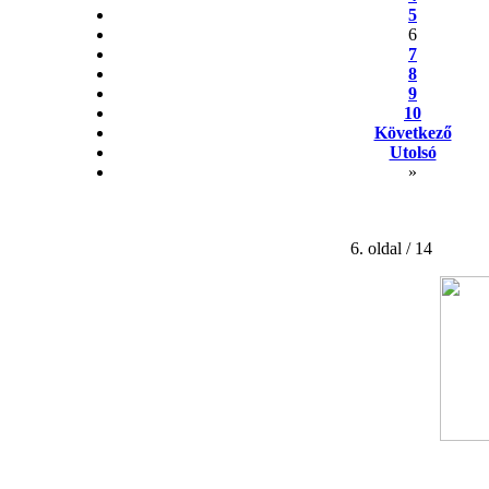
5
6
7
8
9
10
Következő
Utolsó
»
6. oldal / 14