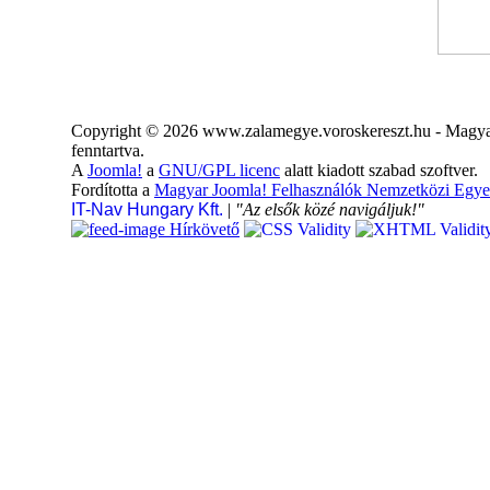
Copyright © 2026 www.zalamegye.voroskereszt.hu - Magyar
fenntartva.
A
Joomla!
a
GNU/GPL licenc
alatt kiadott szabad szoftver.
Fordította a
Magyar Joomla! Felhasználók Nemzetközi Egye
IT-Nav Hungary Kft.
|
"Az elsők közé navigáljuk!"
Hírkövető