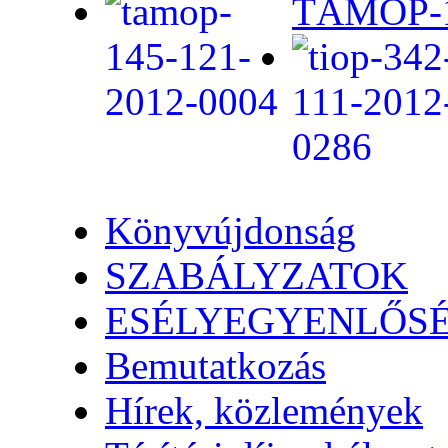
TÁMOP-1.
Könyvújdonság
SZABÁLYZATOK
ESÉLYEGYENLŐS
Bemutatkozás
Hírek, közlemények