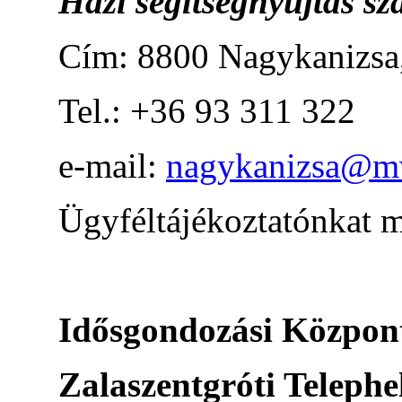
Házi segítségnyújtás sz
Cím: 8800 Nagykanizsa,
Tel.: +36 93 311 322
e-mail:
nagykanizsa@mv
Ügyféltájékoztatónkat 
Idősgondozási Közpon
Zalaszentgróti Telephe