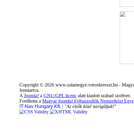
Copyright © 2026 www.zalamegye.voroskereszt.hu - Magyar
fenntartva.
A
Joomla!
a
GNU/GPL licenc
alatt kiadott szabad szoftver.
Fordította a
Magyar Joomla! Felhasználók Nemzetközi Egye
IT-Nav Hungary Kft.
|
"Az elsők közé navigáljuk!"