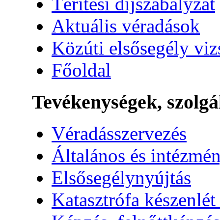
Térítési díjszabályzat
Aktuális véradások
Közúti elsősegély vi
Főoldal
Tevékenységek, szolgá
Véradásszervezés
Általános és intézmén
Elsősegélynyújtás
Katasztrófa készenlét