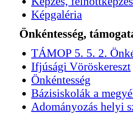
Képzés, felnőttképzés
Képgaléria
Önkéntesség, támogat
TÁMOP 5. 5. 2. Önké
Ifjúsági Vöröskereszt
Önkéntesség
Bázisiskolák a megy
Adományozás helyi s