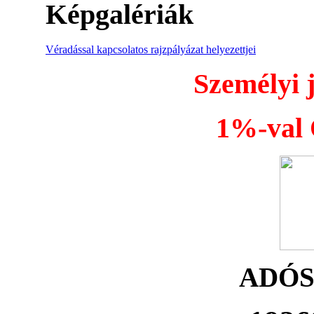
Képgalériák
Véradással kapcsolatos rajzpályázat helyezettjei
Személyi 
1%-val Ö
ADÓ