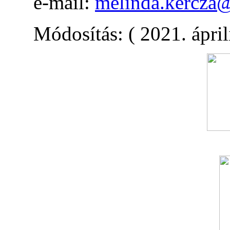
e-mail:
melinda.kercza@
Módosítás: ( 2021. ápril