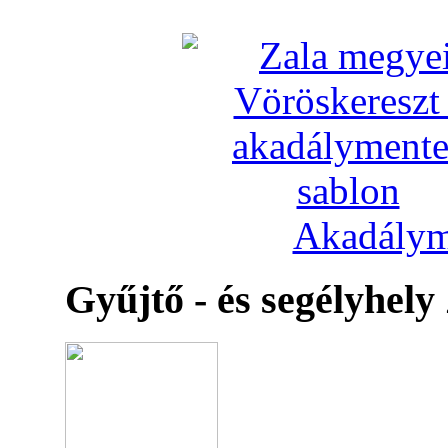
Akadálym
Gyűjtő - és segélyhely