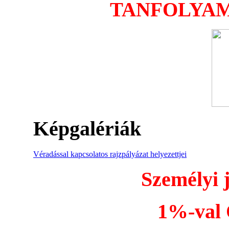
TANFOLYAM
Képgalériák
Véradással kapcsolatos rajzpályázat helyezettjei
Személyi 
1%-val Ö