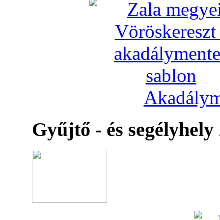
Akadálym
Gyűjtő - és segélyhely