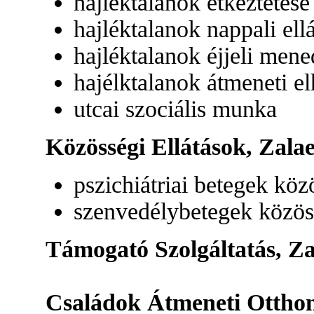
hajléktalanok étkeztetése
hajléktalanok nappali el
hajléktalanok éjjeli mene
hajélktalanok átmeneti e
utcai szociális munka
Közösségi Ellátások, Zalae
pszichiátriai betegek köz
szenvedélybetegek közöss
Támogató Szolgáltatás, Zal
Családok Átmeneti Otthon