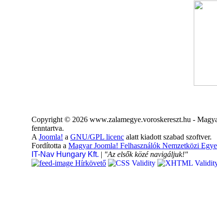
Copyright © 2026 www.zalamegye.voroskereszt.hu - Magyar
fenntartva.
A
Joomla!
a
GNU/GPL licenc
alatt kiadott szabad szoftver.
Fordította a
Magyar Joomla! Felhasználók Nemzetközi Egye
IT-Nav Hungary Kft.
|
"Az elsők közé navigáljuk!"
Hírkövető