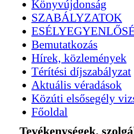
Könyvújdonság
SZABÁLYZATOK
ESÉLYEGYENLŐS
Bemutatkozás
Hírek, közlemények
Térítési díjszabályzat
Aktuális véradások
Közúti elsősegély vi
Főoldal
Tevékenységek, szolgá