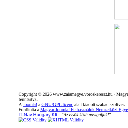
Copyright © 2026 www.zalamegye.voroskereszt.hu - Magyar
fenntartva.
A
Joomla!
a
GNU/GPL licenc
alatt kiadott szabad szoftver.
Fordította a
Magyar Joomla! Felhasználók Nemzetközi Egye
IT-Nav Hungary Kft.
|
"Az elsők közé navigáljuk!"