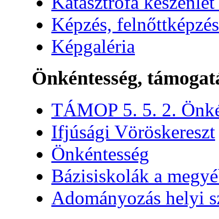
Katasztrófa készenlét
Képzés, felnőttképzés
Képgaléria
Önkéntesség, támogat
TÁMOP 5. 5. 2. Önké
Ifjúsági Vöröskereszt
Önkéntesség
Bázisiskolák a megy
Adományozás helyi s