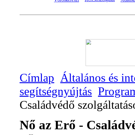
Címlap
Általános és in
segítségnyújtás
Program
Családvédő szolgáltatá
Nő az Erő - Családv