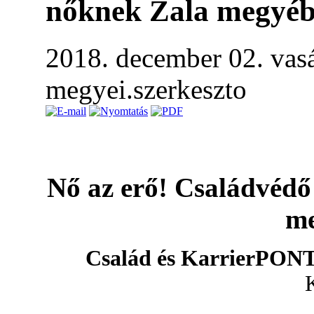
nőknek Zala megyé
2018. december 02. vas
megyei.szerkeszto
Nő az erő! Családvédő
m
Család és KarrierPON