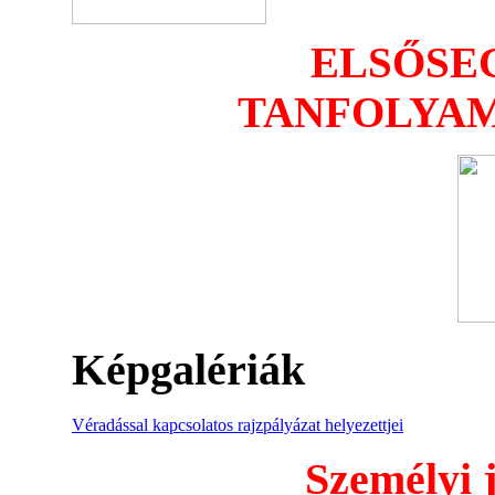
ELSŐSE
TANFOLYAM
Képgalériák
Véradással kapcsolatos rajzpályázat helyezettjei
Személyi 