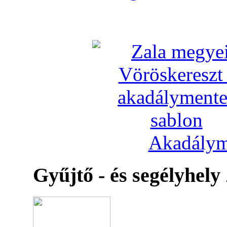
Akadálym
Gyűjtő - és segélyhely