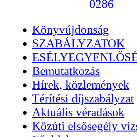
Könyvújdonság
SZABÁLYZATOK
ESÉLYEGYENLŐS
Bemutatkozás
Hírek, közlemények
Térítési díjszabályzat
Aktuális véradások
Közúti elsősegély vi