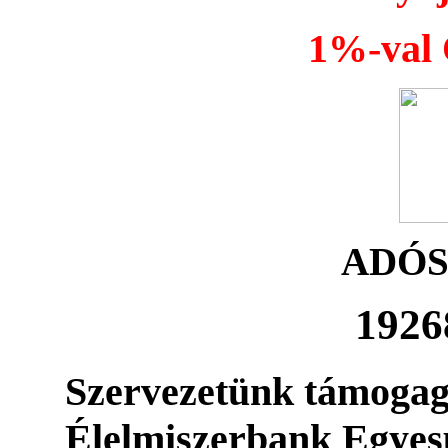
1%-val Ö
ADÓ
1926
Szervezetünk támogag
Élelmiszerbank Egyes