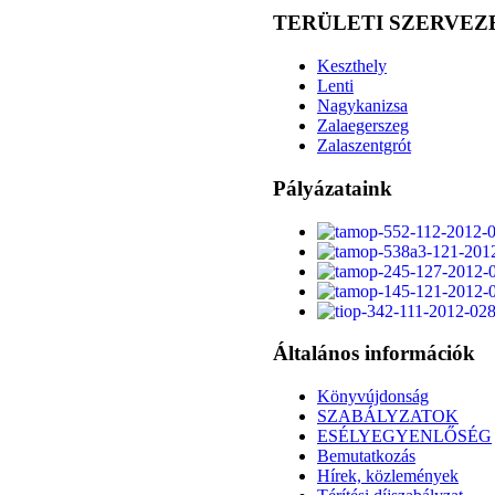
TERÜLETI SZERVEZ
Keszthely
Lenti
Nagykanizsa
Zalaegerszeg
Zalaszentgrót
Pályázataink
Általános információk
Könyvújdonság
SZABÁLYZATOK
ESÉLYEGYENLŐSÉG
Bemutatkozás
Hírek, közlemények