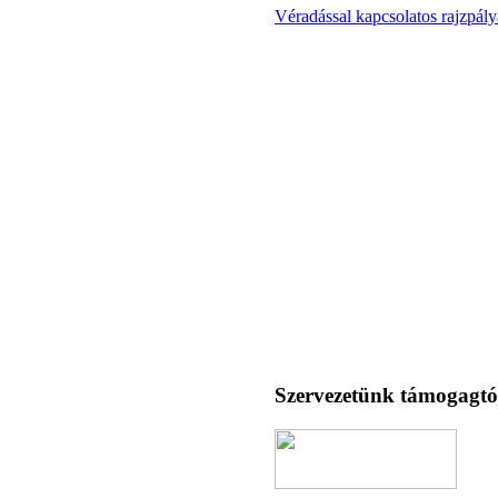
Véradással kapcsolatos rajzpályá
Szervezetünk támogagtó