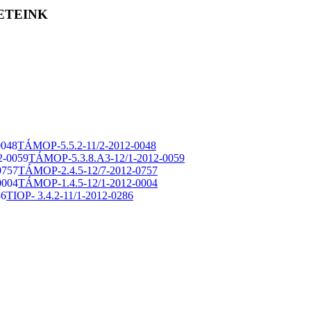
ETEINK
TÁMOP-5.5.2-11/2-2012-0048
TÁMOP-5.3.8.A3-12/1-2012-0059
TÁMOP-2.4.5-12/7-2012-0757
TÁMOP-1.4.5-12/1-2012-0004
TIOP- 3.4.2-11/1-2012-0286