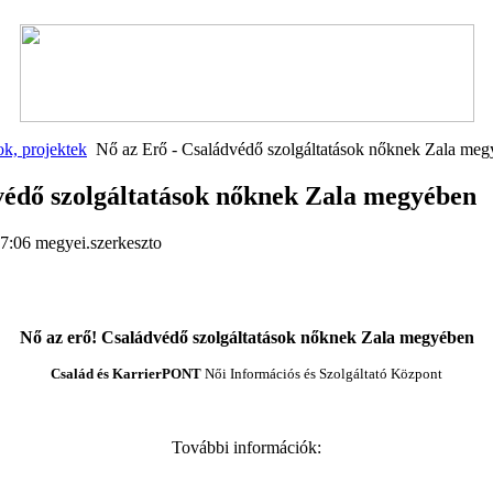
k, projektek
Nő az Erő - Családvédő szolgáltatások nőknek Zala me
védő szolgáltatások nőknek Zala megyében
17:06
megyei.szerkeszto
Nő az erő! Családvédő szolgáltatások nőknek Zala megyében
Család és KarrierPONT
Női Információs és Szolgáltató Központ
További információk: