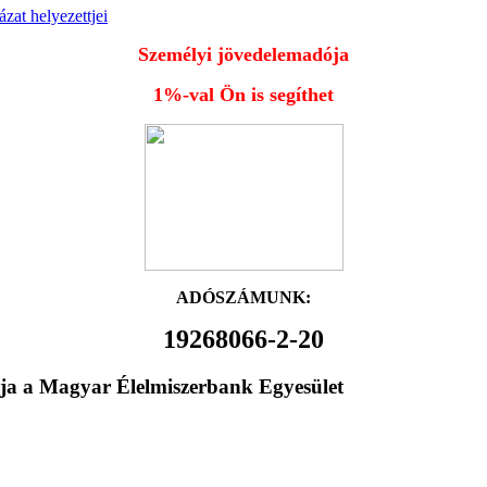
zat helyezettjei
Személyi jövedelemadója
1%-val Ön is segíthet
ADÓSZÁMUNK:
19268066-2-20
ja a Magyar Élelmiszerbank Egyesület