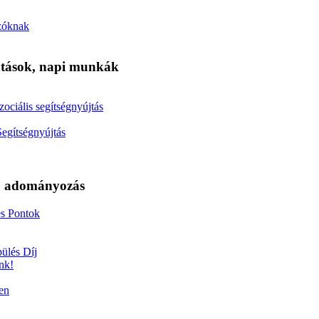
ázóknak
tatások, napi munkák
zociális segítségnyújtás
Segítségnyújtás
s, adományozás
s Pontok
ülés Díj
nk!
en