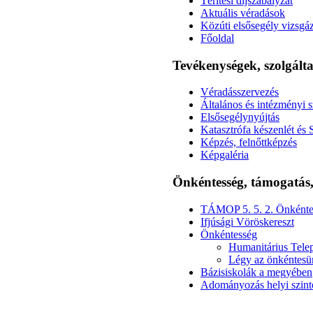
Térítési díjszabályzat
Aktuális véradások
Közúti elsősegély vizsg
Főoldal
Tevékenységek, szolgál
Véradásszervezés
Általános és intézményi s
Elsősegélynyújtás
Katasztrófa készenlét és 
Képzés, felnőttképzés
Képgaléria
Önkéntesség, támogatá
TÁMOP 5. 5. 2. Önkénte
Ifjúsági Vöröskereszt
Önkéntesség
Humanitárius Telep
Légy az önkéntesü
Bázisiskolák a megyében
Adományozás helyi szint