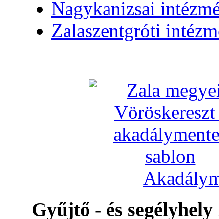
Nagykanizsai intézm
Zalaszentgróti intéz
Akadálym
Gyűjtő - és segélyhely