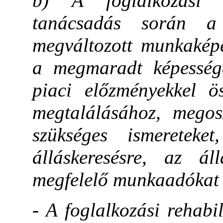
b) A foglalkozási re
tanácsadás során a
megváltozott munkaképe
a megmaradt képesség
piaci előzményekkel ös
megtalálásához, megosz
szükséges ismereteket
álláskeresésre, az ál
megfelelő munkaadókat k
- A foglalkozási rehabi