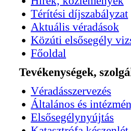
Hírek, közlemények
Térítési díjszabályzat
Aktuális véradások
Közúti elsősegély vi
Főoldal
Tevékenységek, szolgá
Véradásszervezés
Általános és intézmén
Elsősegélynyújtás
Katasztrófa készenlét