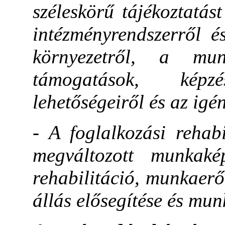
széleskörű tájékoztatá
intézményrendszerről é
környezetről, a mun
támogatások, képz
lehetőségeiről és az igén
- A foglalkozási rehab
megváltozott munkaké
rehabilitáció, munkaer
állás elősegítése és mu