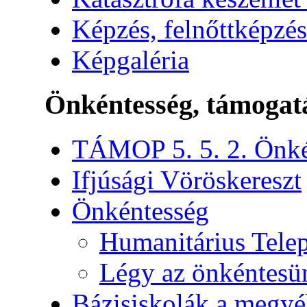
Képzés, felnőttképzés
Képgaléria
Önkéntesség, támogat
TÁMOP 5. 5. 2. Önké
Ifjúsági Vöröskereszt
Önkéntesség
Humanitárius Telep
Légy az önkéntesü
Bázisiskolák a megy