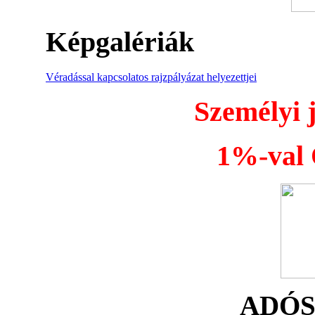
Képgalériák
Véradással kapcsolatos rajzpályázat helyezettjei
Személyi 
1%-val Ö
ADÓ