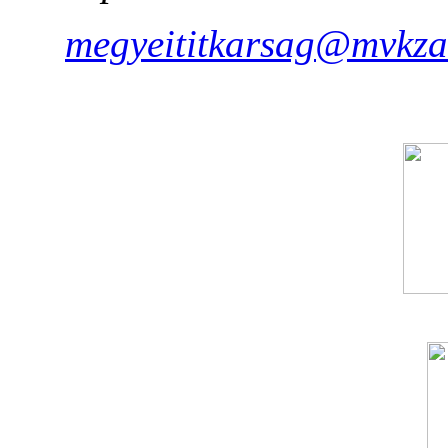
megyeititkarsag@mvkza