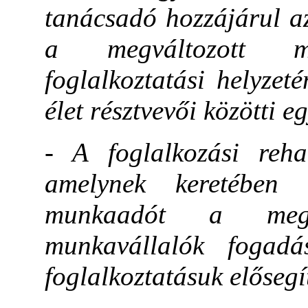
tanácsadó hozzájárul az
a megváltozott mu
foglalkoztatási helyzet
élet résztvevői közötti 
- A foglalkozási rehab
amelynek keretében 
munkaadót a megvá
munkavállalók fogadásá
foglalkoztatásuk elősegí