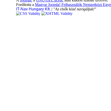
A
Joomla!
a
GNU/GPL licenc
alatt kiadott szabad szoftver.
Fordította a
Magyar Joomla! Felhasználók Nemzetközi Egye
IT-Nav Hungary Kft.
|
"Az elsők közé navigáljuk!"