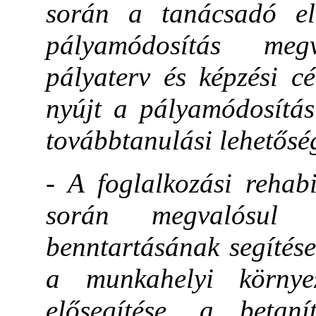
során a tanácsadó elő
pályamódosítás meg
pályaterv és képzési c
nyújt a pályamódosítás
továbbtanulási lehetősé
- A foglalkozási rehabi
során megvalósul 
benntartásának segítése
a munkahelyi környez
elősegítése, a betan