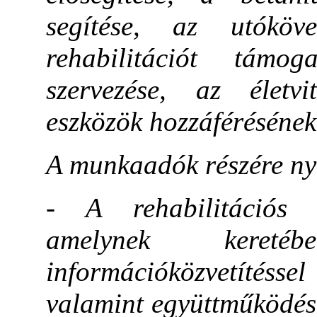
segítése, az utóköv
rehabilitációt támog
szervezése, az életvi
eszközök hozzáférésének 
A munkaadók részére nyú
- A rehabilitációs f
amelynek keretében
információközvetítés
valamint együttműködést