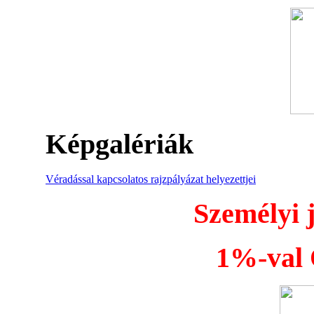
Képgalériák
Véradással kapcsolatos rajzpályázat helyezettjei
Személyi 
1%-val Ö