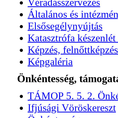
Véradásszervezés
Általános és intézmén
Elsősegélynyújtás
Katasztrófa készenlét
Képzés, felnőttképzés
Képgaléria
Önkéntesség, támogat
TÁMOP 5. 5. 2. Önké
Ifjúsági Vöröskereszt