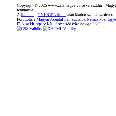
Copyright © 2026 www.zalamegye.voroskereszt.hu - Magyar
fenntartva.
A
Joomla!
a
GNU/GPL licenc
alatt kiadott szabad szoftver.
Fordította a
Magyar Joomla! Felhasználók Nemzetközi Egye
IT-Nav Hungary Kft.
|
"Az elsők közé navigáljuk!"