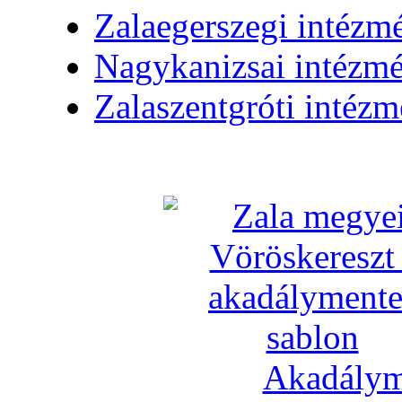
Zalaegerszegi intézm
Nagykanizsai intézm
Zalaszentgróti intéz
Akadálym