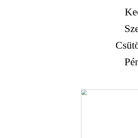
Ke
Sze
Csütö
Pén