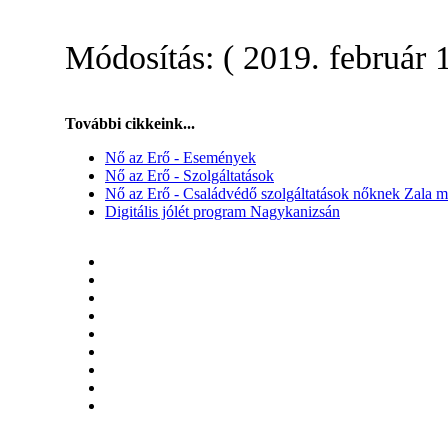
Módosítás: ( 2019. február 1
További cikkeink...
Nő az Erő - Események
Nő az Erő - Szolgáltatások
Nő az Erő - Családvédő szolgáltatások nőknek Zala 
Digitális jólét program Nagykanizsán