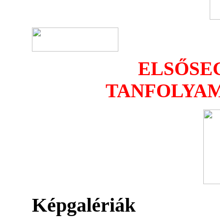
ELSŐSE
TANFOLYAM
Képgalériák