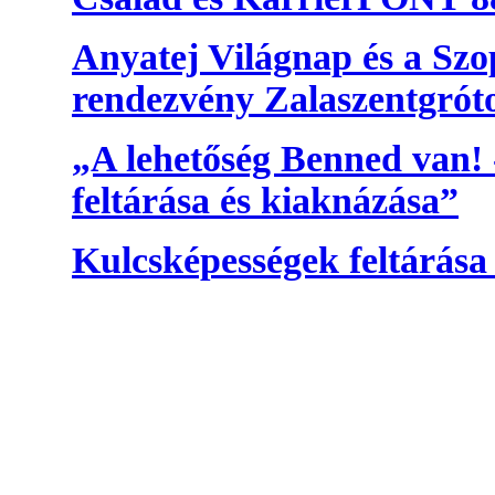
Anyatej Világnap és a Szo
rendezvény Zalaszentgrót
„A lehetőség Benned van! 
feltárása és kiaknázása”
Kulcsképességek feltárása