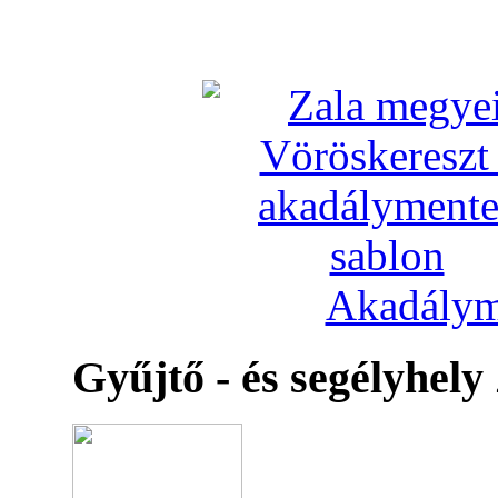
Akadálym
Gyűjtő - és segélyhely