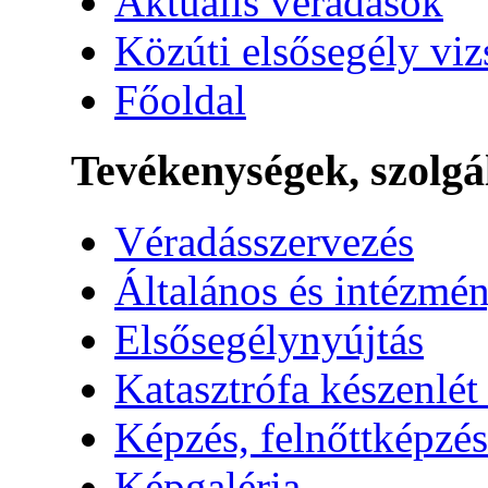
Aktuális véradások
Közúti elsősegély vi
Főoldal
Tevékenységek, szolgá
Véradásszervezés
Általános és intézmén
Elsősegélynyújtás
Katasztrófa készenlét
Képzés, felnőttképzés
Képgaléria