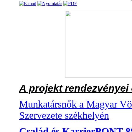
A projekt rendezvényei
Munkatársnők a Magyar Vör
Szervezete székhelyén
Család és KarrierPONT 88