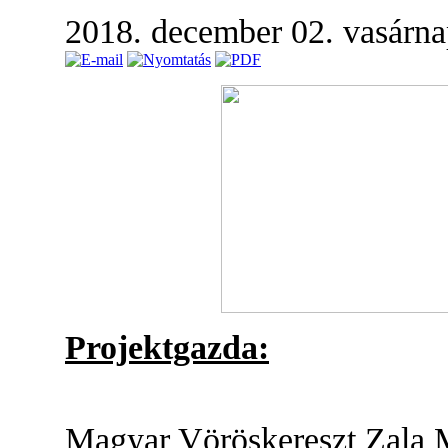
2018. december 02. vasárn
Projektgazda:
Magyar Vöröskereszt Zala M