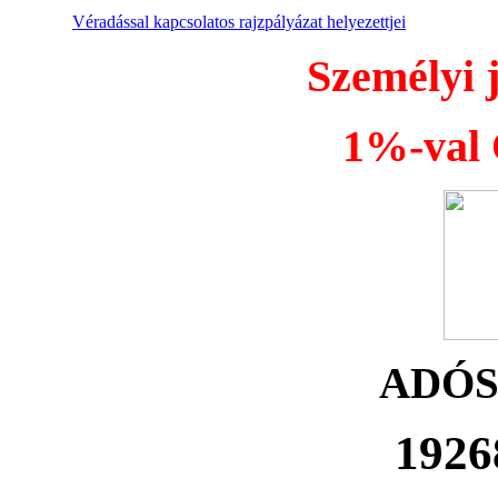
Véradással kapcsolatos rajzpályázat helyezettjei
Személyi 
1%-val Ö
ADÓ
1926