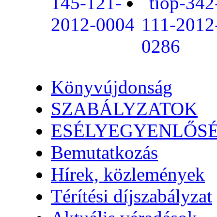
Könyvújdonság
SZABÁLYZATOK
ESÉLYEGYENLŐS
Bemutatkozás
Hírek, közlemények
Térítési díjszabályzat