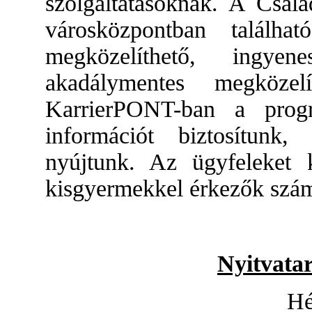
szolgáltatásoknak. A Csal
városközpontban találha
megközelíthető, ingyen
akadálymentes megközel
KarrierPONT-ban a progr
információt biztosítunk,
nyújtunk. Az ügyfeleket 
kisgyermekkel érkezők számá
Nyitvatar
Hé