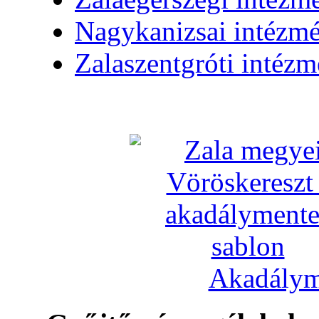
Nagykanizsai intézm
Zalaszentgróti intéz
Akadálym