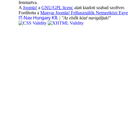
fenntartva.
A
Joomla!
a
GNU/GPL licenc
alatt kiadott szabad szoftver.
Fordította a
Magyar Joomla! Felhasználók Nemzetközi Egye
IT-Nav Hungary Kft.
|
"Az elsők közé navigáljuk!"