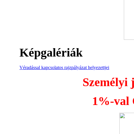
Képgalériák
Véradással kapcsolatos rajzpályázat helyezettjei
Személyi 
1%-val Ö