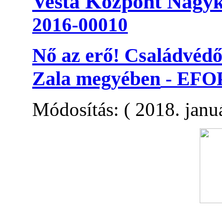
Vesta Központ Nagyk
2016-00010
Nő az erő! Családvédő
Zala megyében
-
EFOP
Módosítás: ( 2018. januá