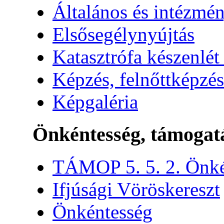
Általános és intézmén
Elsősegélynyújtás
Katasztrófa készenlét
Képzés, felnőttképzés
Képgaléria
Önkéntesség, támogat
TÁMOP 5. 5. 2. Önké
Ifjúsági Vöröskereszt
Önkéntesség