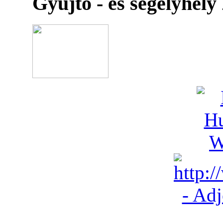
Gyűjtő - és segélyhely