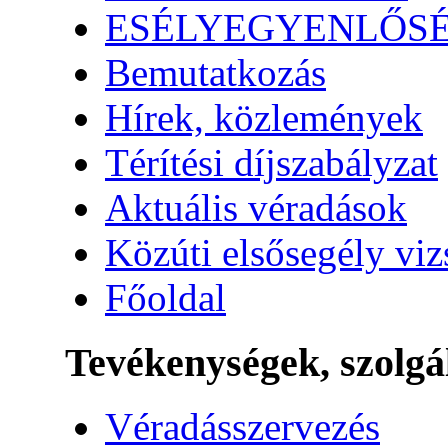
ESÉLYEGYENLŐS
Bemutatkozás
Hírek, közlemények
Térítési díjszabályzat
Aktuális véradások
Közúti elsősegély vi
Főoldal
Tevékenységek, szolgá
Véradásszervezés