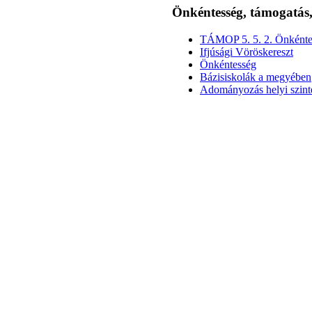
Önkéntesség, támogatá
TÁMOP 5. 5. 2. Önkénte
Ifjúsági Vöröskereszt
Önkéntesség
Bázisiskolák a megyében
Adományozás helyi szint