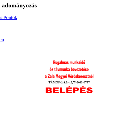
s, adományozás
s Pontok
en