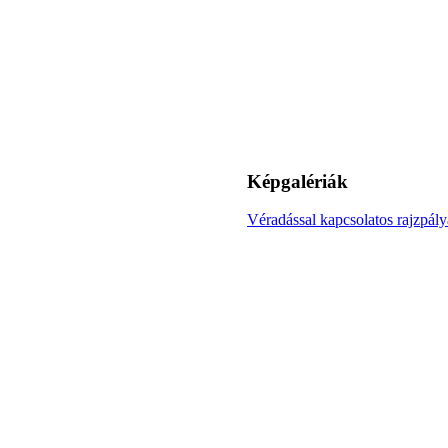
Képgalériák
Véradással kapcsolatos rajzpályá