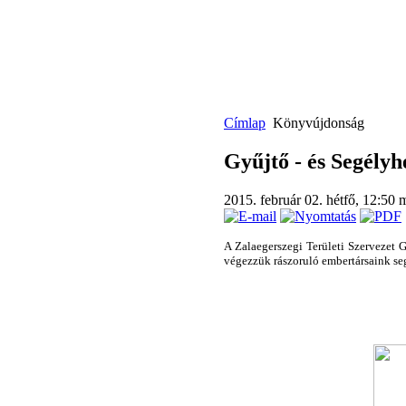
Címlap
Könyvújdonság
Gyűjtő - és Segély
2015. február 02. hétfő, 12:50
m
A Zalaegerszegi Területi Szervezet 
végezzük rászoruló embertársaink se