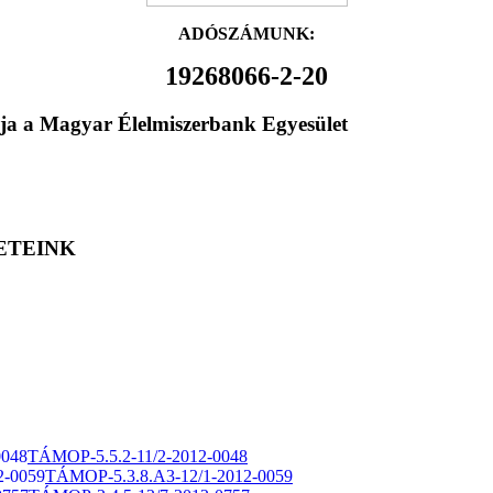
ADÓSZÁMUNK:
19268066-2-20
ja a Magyar Élelmiszerbank Egyesület
ETEINK
TÁMOP-5.5.2-11/2-2012-0048
TÁMOP-5.3.8.A3-12/1-2012-0059