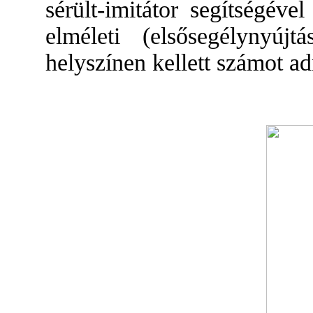
sérült-imitátor segítségéve
elméleti (elsősegélynyújt
helyszínen kellett számot ad