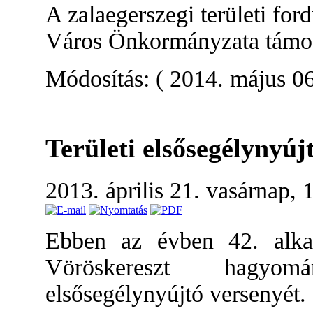
A zalaegerszegi területi fo
Város Önkormányzata támoga
Módosítás: ( 2014. május 06
Területi elsősegélynyú
2013. április 21. vasárnap,
Ebben az évben 42. alk
Vöröskereszt hagyom
elsősegélynyújtó versenyét.