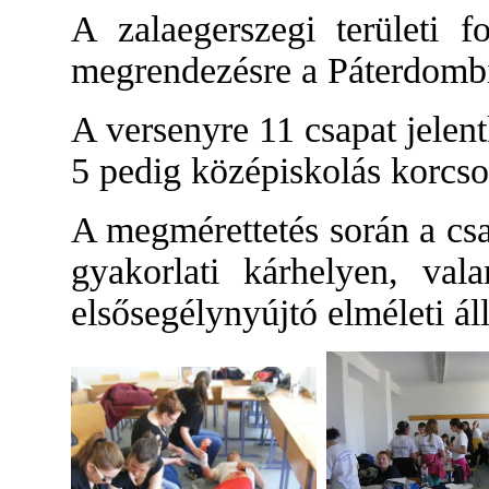
A zalaegerszegi területi f
megrendezésre a Páterdomb
A versenyre 11 csapat jelent
5 pedig középiskolás korcso
A megmérettetés során a csa
gyakorlati kárhelyen, val
elsősegélynyújtó elméleti á