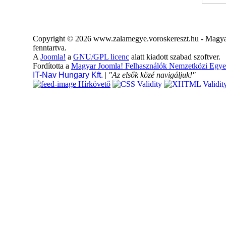
Copyright © 2026 www.zalamegye.voroskereszt.hu - Magyar
fenntartva.
A
Joomla!
a
GNU/GPL licenc
alatt kiadott szabad szoftver.
Fordította a
Magyar Joomla! Felhasználók Nemzetközi Egye
IT-Nav Hungary Kft.
|
"Az elsők közé navigáljuk!"
Hírkövető