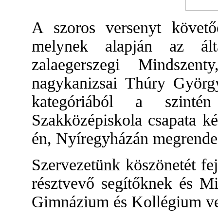
A szoros versenyt követő
melynek alapján az ált
zalaegerszegi Mindszen
nagykanizsai Thúry György
kategóriából a szinté
Szakközépiskola csapata ké
én, Nyíregyházán megrendez
Szervezetünk köszönetét fej
résztvevő segítőknek és Mi
Gimnázium és Kollégium ve