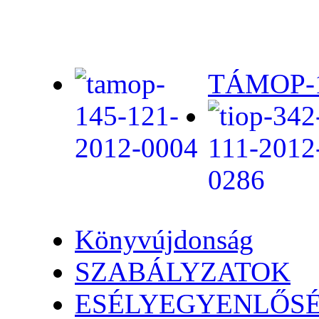
TÁMOP-1.
Könyvújdonság
SZABÁLYZATOK
ESÉLYEGYENLŐS