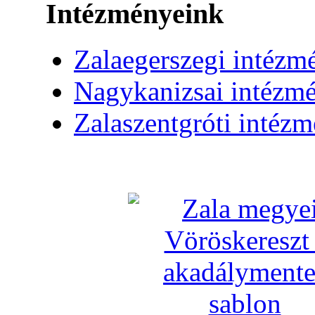
Intézményeink
Zalaegerszegi intézm
Nagykanizsai intézm
Zalaszentgróti intéz