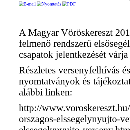
A Magyar Vöröskereszt 2017
felmenő rendszerű elsősegél
csapatok jelentkezését várj
Részletes versenyfelhívás é
nyomtatványok és tájékozt
alábbi linken:
http://www.voroskereszt.hu/
orszagos-elssegelynyujto-v
elssegelynyujto-verseny.htm