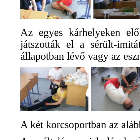
Az egyes kárhelyeken elő
játszották el a sérült-imit
állapotban lévő vagy az esz
A két korcsoportban az aláb