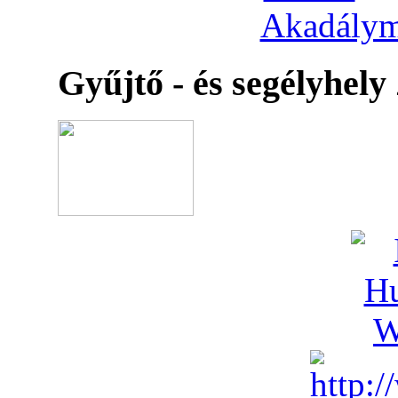
Akadálym
Gyűjtő - és segélyhely