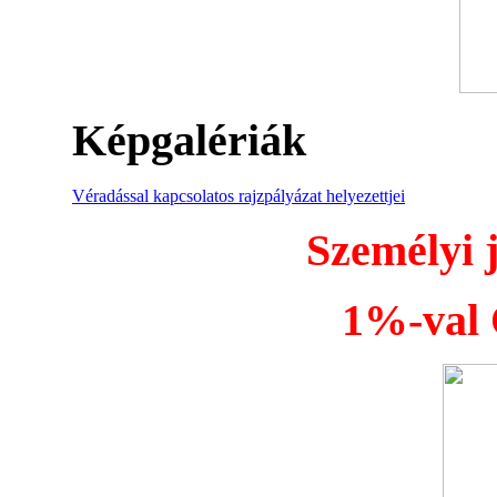
Képgalériák
Véradással kapcsolatos rajzpályázat helyezettjei
Személyi 
1%-val Ö