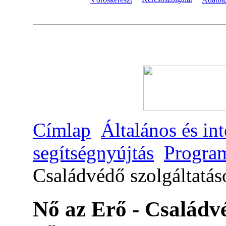
Címlap
Általános és in
segítségnyújtás
Program
Családvédő szolgáltatá
Nő az Erő - Családv