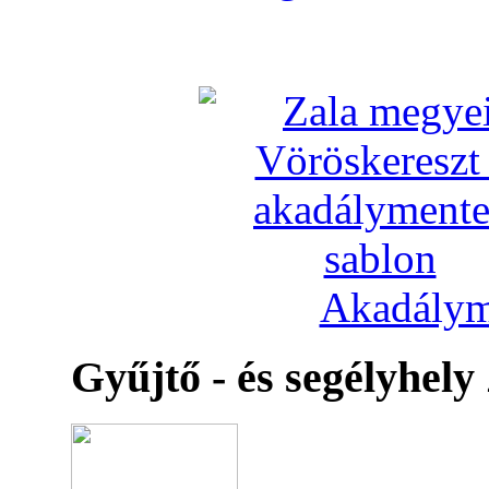
Akadálym
Gyűjtő - és segélyhely