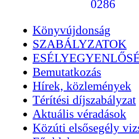
Könyvújdonság
SZABÁLYZATOK
ESÉLYEGYENLŐS
Bemutatkozás
Hírek, közlemények
Térítési díjszabályzat
Aktuális véradások
Közúti elsősegély vi