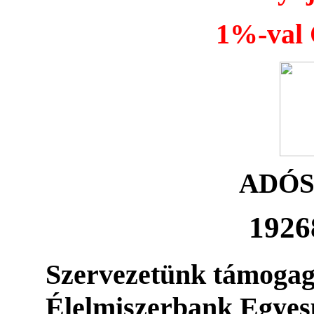
1%-val Ö
ADÓ
1926
Szervezetünk támogag
Élelmiszerbank Egyes