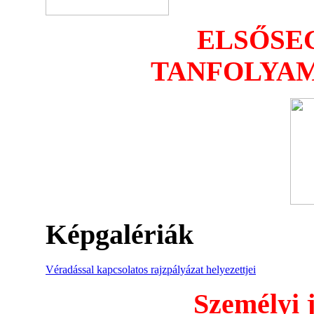
ELSŐSE
TANFOLYAM
Képgalériák
Véradással kapcsolatos rajzpályázat helyezettjei
Személyi 