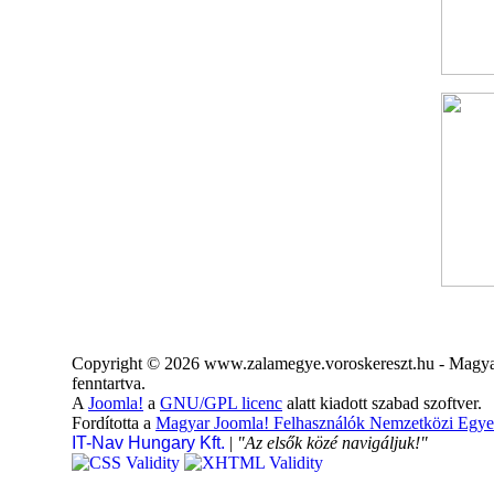
Copyright © 2026 www.zalamegye.voroskereszt.hu - Magyar
fenntartva.
A
Joomla!
a
GNU/GPL licenc
alatt kiadott szabad szoftver.
Fordította a
Magyar Joomla! Felhasználók Nemzetközi Egye
IT-Nav Hungary Kft.
|
"Az elsők közé navigáljuk!"