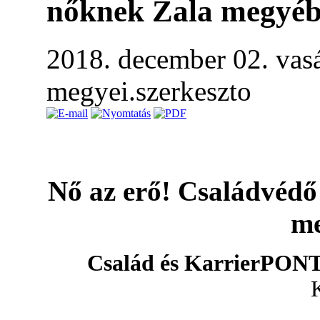
nőknek Zala megyé
2018. december 02. vas
megyei.szerkeszto
Nő az erő! Családvédő
m
Család és KarrierPON