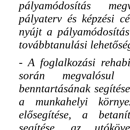
pályamódosítás meg
pályaterv és képzési c
nyújt a pályamódosítás
továbbtanulási lehetősé
- A foglalkozási rehabi
során megvalósul 
benntartásának segítése
a munkahelyi környez
elősegítése, a betan
segítése, az utóköv