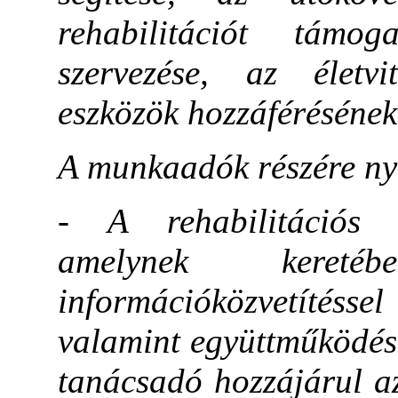
rehabilitációt támog
szervezése, az életvi
eszközök hozzáférésének 
A munkaadók részére nyú
- A rehabilitációs f
amelynek keretében
információközvetítés
valamint együttműködést
tanácsadó hozzájárul az