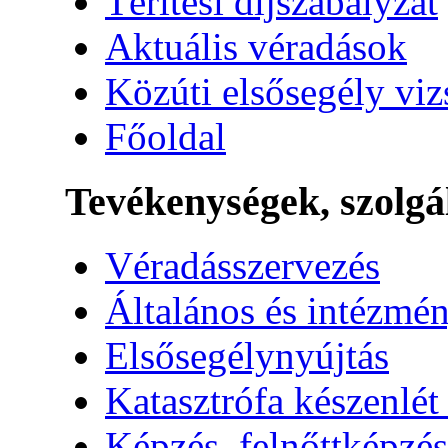
Térítési díjszabályzat
Aktuális véradások
Közúti elsősegély vi
Főoldal
Tevékenységek, szolgá
Véradásszervezés
Általános és intézmén
Elsősegélynyújtás
Katasztrófa készenlét
Képzés, felnőttképzés