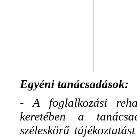
Egyéni tanácsadások:
- A foglalkozási rehab
keretében a tanács
széleskörű tájékoztatá