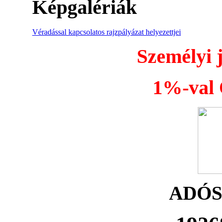
Képgalériák
Véradással kapcsolatos rajzpályázat helyezettjei
Személyi 
1%-val Ö
ADÓ