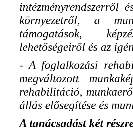
intézményrendszerről é
környezetről, a mun
támogatások, képz
lehetőségeiről és az igén
- A foglalkozási rehab
megváltozott munkaké
rehabilitáció, munkaer
állás elősegítése és mu
A tanácsadást két részr