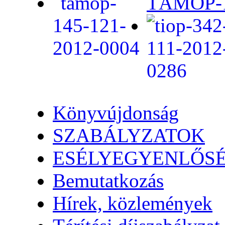
TÁMOP-1.
Könyvújdonság
SZABÁLYZATOK
ESÉLYEGYENLŐS
Bemutatkozás
Hírek, közlemények