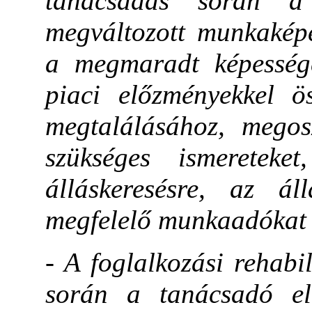
tanácsadás során a
megváltozott munkaképe
a megmaradt képesség
piaci előzményekkel ös
megtalálásához, megosz
szükséges ismereteket
álláskeresésre, az ál
megfelelő munkaadókat k
- A foglalkozási rehabi
során a tanácsadó elő