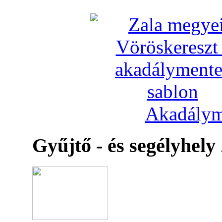
Akadálym
Gyűjtő - és segélyhely