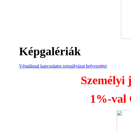
Képgalériák
Véradással kapcsolatos rajzpályázat helyezettjei
Személyi 
1%-val Ö