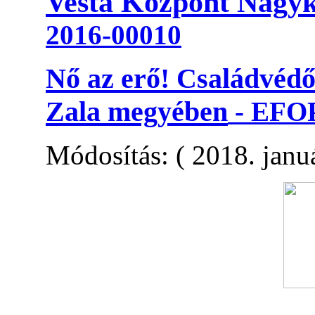
Vesta Központ Nagyk
2016-00010
Nő az erő! Családvédő
Zala megyében
-
EFOP
Módosítás: ( 2018. januá