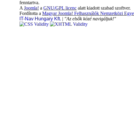
fenntartva.
A
Joomla!
a
GNU/GPL licenc
alatt kiadott szabad szoftver.
Fordította a
Magyar Joomla! Felhasználók Nemzetközi Egye
IT-Nav Hungary Kft.
|
"Az elsők közé navigáljuk!"