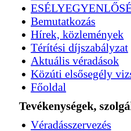
ESÉLYEGYENLŐS
Bemutatkozás
Hírek, közlemények
Térítési díjszabályzat
Aktuális véradások
Közúti elsősegély vi
Főoldal
Tevékenységek, szolgá
Véradásszervezés