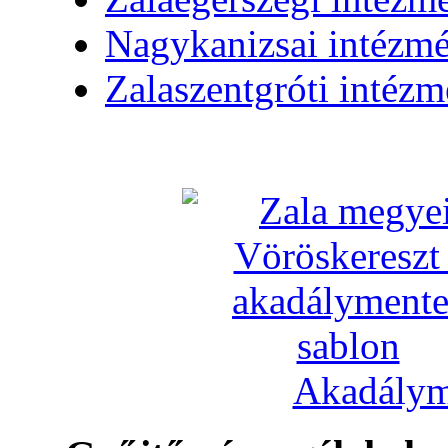
Nagykanizsai intézm
Zalaszentgróti intéz
Akadálym