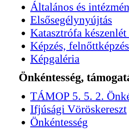
Általános és intézmén
Elsősegélynyújtás
Katasztrófa készenlét
Képzés, felnőttképzés
Képgaléria
Önkéntesség, támogat
TÁMOP 5. 5. 2. Önké
Ifjúsági Vöröskereszt
Önkéntesség