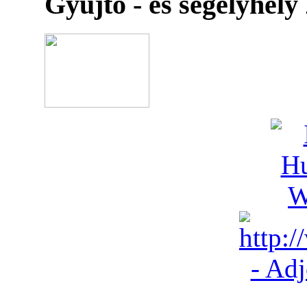
Gyűjtő - és segélyhely