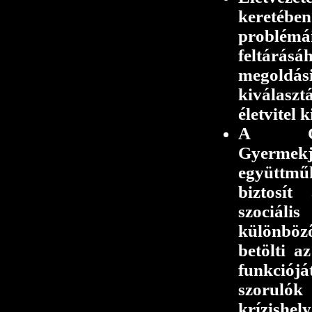
keretében
probl
feltárás
megol
kiválasz
életvitel 
A Csa
Gyermekjó
együttmű
biztosít
szociál
különböz
betölti a
funkció
szorulók 
krízishely