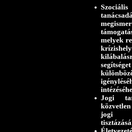
Szociá
tanács
megismer
támogat
melyek re
krízis
kilábal
segíts
különbö
igényl
intézéséhe
Jogi ta
közvetlen
jogi j
tisztázás
Életvez