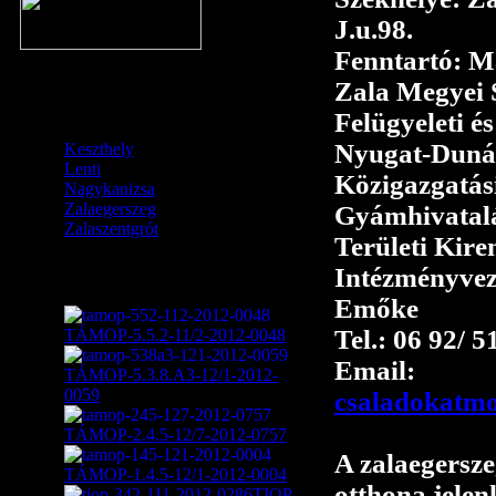
J.u.98.
Fenntartó: M
TERÜLETI
Zala Megyei 
SZERVEZETEINK
Felügyeleti és
Nyugat-Dunán
Keszthely
Lenti
Közigazgatási
Nagykanizsa
Zalaegerszeg
Gyámhivatal
Zalaszentgrót
Területi Kire
Pályázataink
Intézményvez
Emőke
Tel.: 06 92/ 
TÁMOP-5.5.2-11/2-2012-0048
Email:
TÁMOP-5.3.8.A3-12/1-2012-
0059
csaladokatmo
TÁMOP-2.4.5-12/7-2012-0757
A zalaegersze
TÁMOP-1.4.5-12/1-2012-0004
otthona jelen
TIOP-