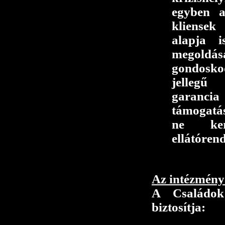
egyben a
kliensek
alapja i
megoldása
gondosk
jellegű 
garanc
támogatá
ne ke
ellátóren
Az intézmény 
A Családok
biztosítja: