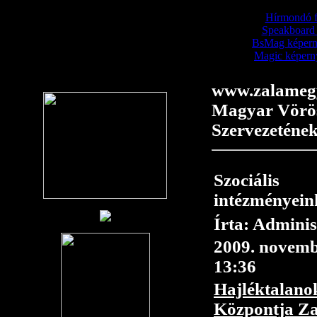
Hírmondó fe
Speakboard f
BsMag képerny
Magic képerny
www.zalamegy
Magyar Vörös
Szervezeténe
Szociális
intézményein
Írta: Admini
2009. novembe
13:36
Hajléktalano
Központja Za