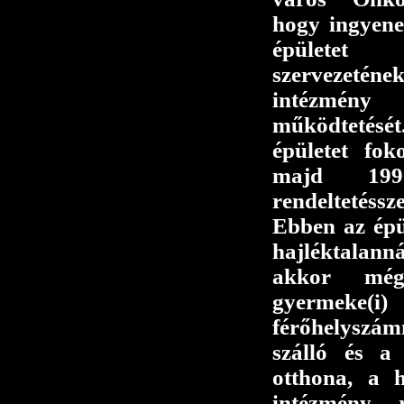
hogy ingyene
épületet
szervezetén
intézmény
működtetésé
épületet foko
majd 199
rendeltetés
Ebben az épül
hajléktalan
akkor mé
gyermeke(i)
férőhelyszá
szálló és a
otthona, a h
intézmény r