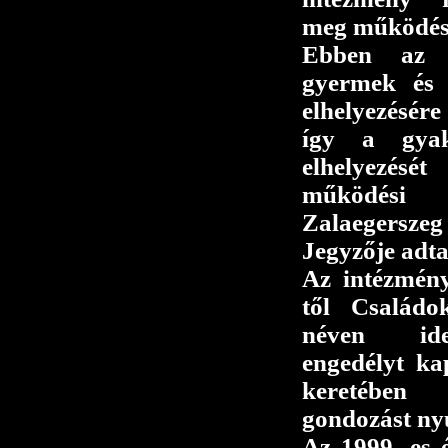
meg működés
Ebben az 
gyermek és 
elhelyezésére
így a gyak
elhelyezés
működési
Zalaegersze
Jegyzője adta
Az intézmén
től Családo
néven ide
engedélyt kap
keretében
gondozást ny
Az 1999 -es é