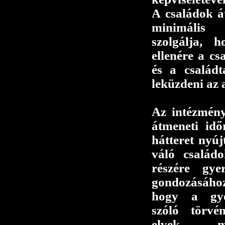
A családok á
minimális 
szolgálja, 
ellenére a cs
és a család
leküzdeni az 
Az intézmény
átmeneti időr
hátteret nyúj
váló család
részére gye
gondozásáho
hogy a gye
szóló törvé
elvek mi