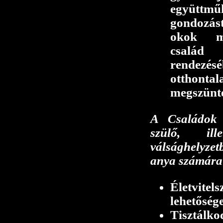
együttmű
gondozás
okok me
csalá
rendezésé
otthonta
megszünte
A Családok 
szülő, il
válsághelyz
anya számára 
Életvite
lehetőség
Tisztálko