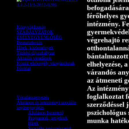
3.4.2-11/1-2012-0286
befogadására
férőhelyes gy
Általános információk
intézmény. Fe
Könyvújdonság
gyermekvédel
SZABÁLYZATOK
ESÉLYEGYENLŐSÉG
végrehajtó re
Bemutatkozás
otthontalanná
Hírek, közlemények
Térítési díjszabályzat
bántalmazott 
Aktuális véradások
elhelyezése, 
Közúti elsősegély vizsgázóknak
Főoldal
várandós anya
az átmeneti g
Tevékenységek, szolgáltatások,
napi munkák
Az intézmény
foglalkoztat 
Véradásszervezés
Általános és intézményi szociális
szerződéssel j
segítségnyújtás
pszichológus 
Általános Ismertető
Programok, projektek
munka hatéko
Hírek
Szociális intézményeink