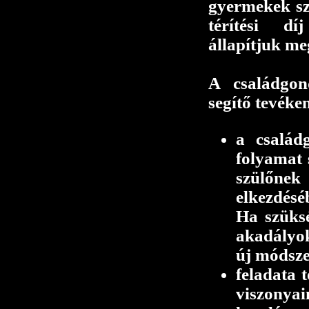
gyermekek sz
térítési díj
állapítjuk me
A családgon
segítő tevéke
a család
folyamat 
szülőnek
elkezdésé
Ha szüksé
akadályok
új módsze
feladata 
viszonyai