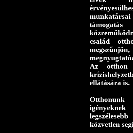
érvényesülh
munkatársai
támogatás
közreműköd
család otth
megszűnjö
megnyugtatóa
Az otthon l
krízishelyz
ellátására is.
Otthonunk 
igényekne
legszélese
közvetlen segí