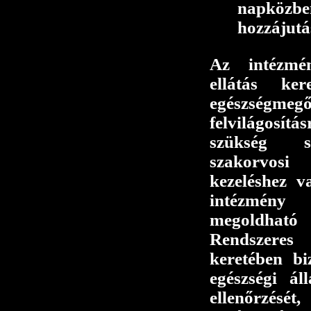
napközbe
hozzájutá
Az intézmé
ellátás ker
egészségm
felvilágosítá
szükség sz
szakorvosi 
kezeléshez v
intézmény
megoldható
Rendszeres 
keretében bi
egészségi ál
ellenőrzé