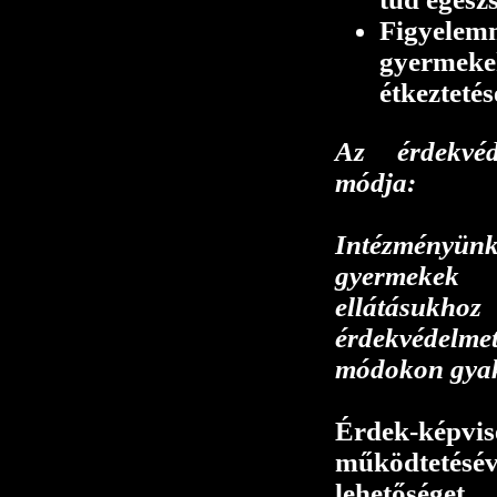
Figyel
gyerme
étkeztetés
Az érdekvéd
módja:
Intézményü
gyermekek
ellátásu
érdekvéde
módokon gyak
Érdek-ké
működtetésé
lehetőséget