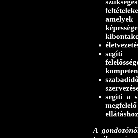
szükséges
feltétel
amelyek b
képess
kibontak
életvezet
segí
felelősség
kompetenc
szabad
szervezés
segíti a 
megfel
ellátásho
A gondozónők 