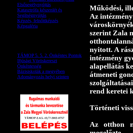
Elsősegélynyújtás
Működési, ille
Katasztrófa készenlét és
Az intézmény
Segítségnyújtás
Képzés, felnőttképzés
városkörnyék
Képgaléria
szerint Zala 
Önkéntesség, támogatás,
otthontalanná
adományozás
nyitott. A rá
TÁMOP 5. 5. 2. Önkéntes Pontok
intézmény gy
Ifjúsági Vöröskereszt
alapellátás k
Önkéntesség
Bázisiskolák a megyében
átmeneti gond
Adományozás helyi szinten
szolgáltatása
rend keretei 
Történeti vis
Az otthon m
megelőzte