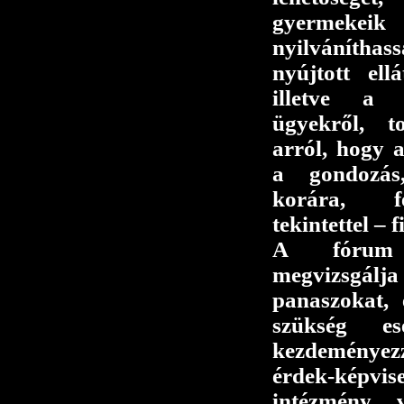
gyermek
nyilváníth
nyújtott ellá
illetve a 
ügyekről, t
arról, hogy 
a gondozás
korára, fej
tekintettel –
A fórum 
megvizsgálj
panaszokat, 
szükség ese
kezdeményezz
érdek-kép
intézmény v