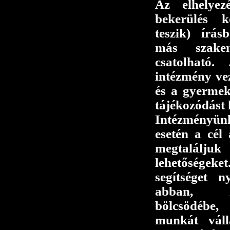
Az elhelyez
bekerülés k
teszik) írá
más szake
csatolható.
intézmény vez
és a gyermek
tájékozódást 
Intézményün
esetén a cél
megtalál
lehetőségek
segítséget 
abban, h
bölcsödébe
munkát váll