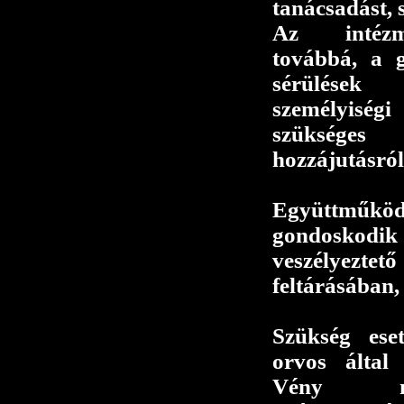
tanácsadást, 
Az intézm
továbbá, a g
sérülések
személyisé
szükséges
hozzájutásról
Együttműk
gondoskod
veszélyeztet
feltárásában,
Szükség ese
orvos által 
Vény né