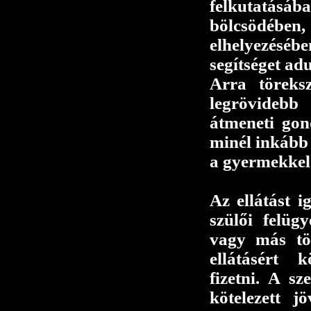
felkutatás
bölcsödében
elhelyezésé
segítséget ad
Arra töreks
legrövideb
átmeneti gond
minél inkább
a gyermekkel 
Az ellátást 
szülői felügy
vagy más tö
ellátásért k
fizetni. A sz
kötelezett j