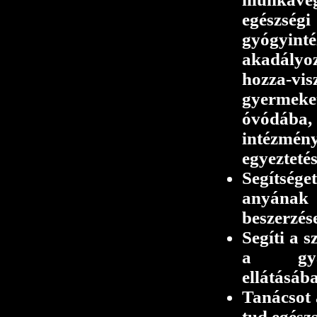
egész
gyógyint
akadályo
hozza-v
gyerme
óvódáb
intézmén
egyezteté
Segítség
anyának (
beszerzés
Segíti a 
a gyak
ellátásáb
Tanácsot 
tud egészs