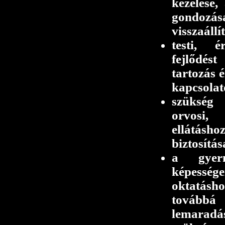
kezelése,
gondozása
visszaáll
testi, é
fejlődést
tartozás é
kapcsolato
szükség e
orvosi,
ellátásh
biztosítás
a gyer
képessé
oktatásh
továb
lemaradá