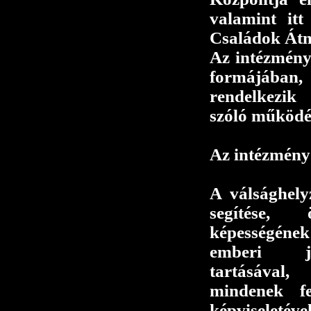
valamint it
Családok Átm
Az intézmény
formájában, 
rendelkezik
szóló működés
Az intézmény 
A válsághely
segítése, ö
képességén
emberi jo
tartásáva
mindenek fe
képviseletével