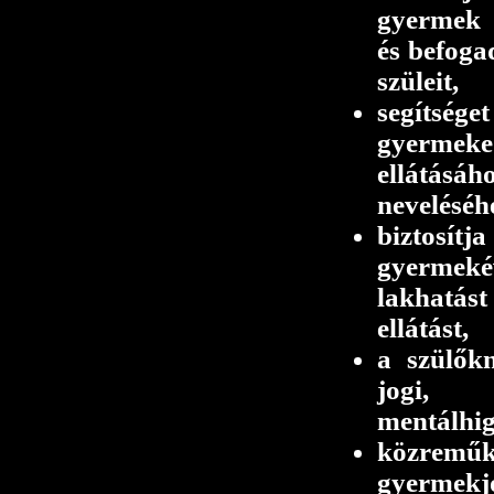
gyermek 
és befoga
szüleit,
segítség
gyerme
ellátásá
neveléséh
biztosít
gyermek
lakhatást
ellátást,
a szülőkn
jogi, 
mentálhigi
közr
gyermekj