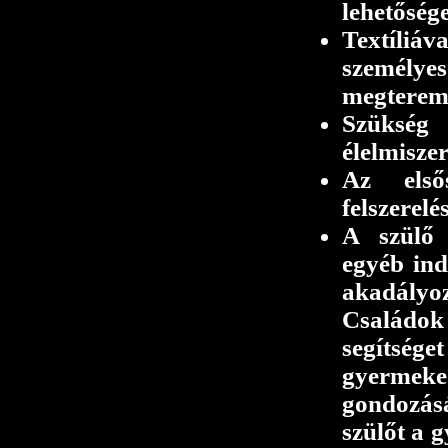
lehetőség
Textíliáva
személyes
megterem
Szükség 
élelmiszer
Az elsős
felszerelé
A szülő
egyéb indo
akadály
Családo
segítség
gyerme
gondozásá
szülőt a 