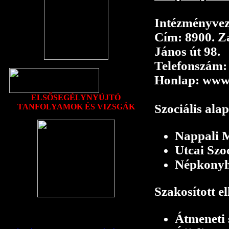
Intézményvez
Cím: 8900. Z
János út 98.
Telefonszám:
Honlap: www.
ELSŐSEGÉLYNYÚJTÓ
Szociális ala
TANFOLYAMOK ÉS VIZSGÁK
Nappali 
Utcai Szoc
Népkony
Szakosított el
Képgalériák
Átmeneti s