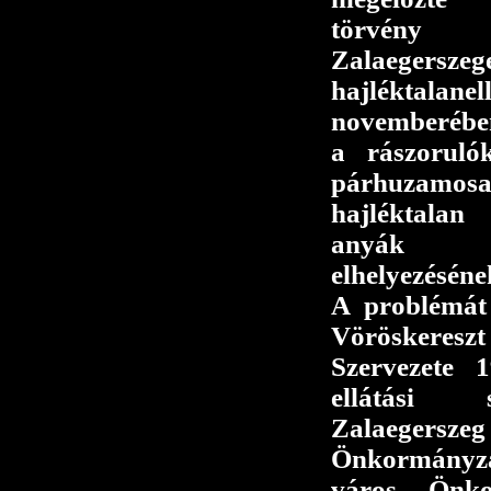
törvény 
Zalaeger
hajléktalane
novemberében
a rászorulók
párhuzamo
hajléktalan
anyák é
elhelyezéséne
A problémát
Vöröskere
Szervezete 
ellátási 
Zalaegersze
Önkormányza
város Önkor