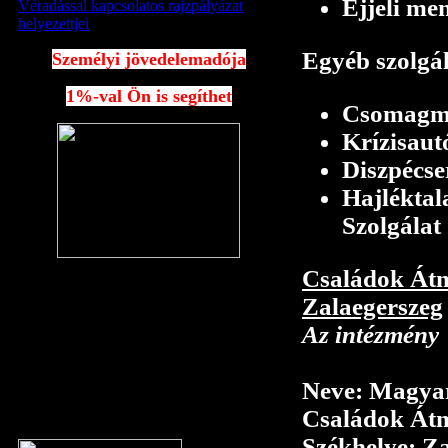
Éjjeli men
Véradással kapcsolatos rajzpályázat
helyezettjei
Egyéb szolgál
Személyi jövedelemadója
1%-val Ön is segíthet
Csomagm
Krízisaut
Diszpécse
Hajléktal
Szolgálat
Családok Átm
ADÓSZÁMUNK:
Zalaegerszeg
19268066-2-20
Az intézmény
Szervezetünk támogagtója a
Magyar Élelmiszerbank
Neve: Magyar
Egyesület
Családok Átm
Székhelye: Z