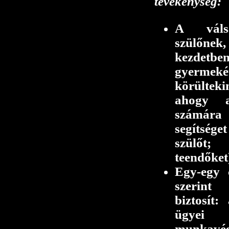
tevékenység:
A válsá
szülőn
kezde
gyer
körülte
ahogy 
számára
segítsége
szülőt
teendőket
Egy-egy 
szerint 
biztosít
ügyei 
munkavég