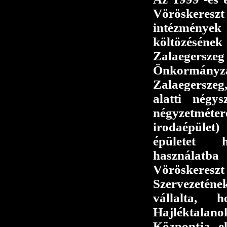
Vöröskeresz
intézménye
költözésé
Zalaegersze
Önkormányz
Zalaegerszeg
alatti négy
négyzetmé
irodaépület
épületet h
használat
Vöröskere
Szervezetén
vállalta, 
Hajléktalano
Központja el