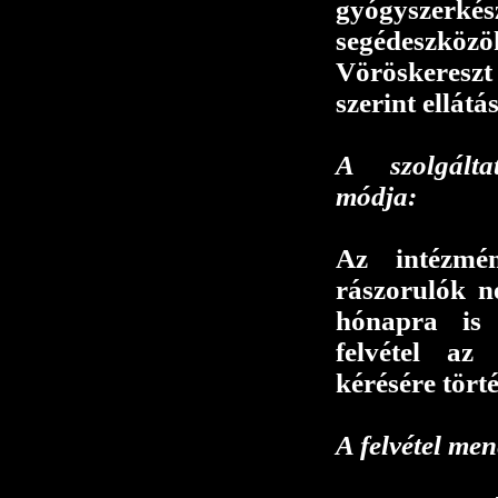
gyógyszerkés
segédeszk
Vöröskereszt
szerint ellátás
A szolgálta
módja:
Az intézmén
rászorulók 
hónapra is 
felvétel az 
kérésére tört
A felvétel men