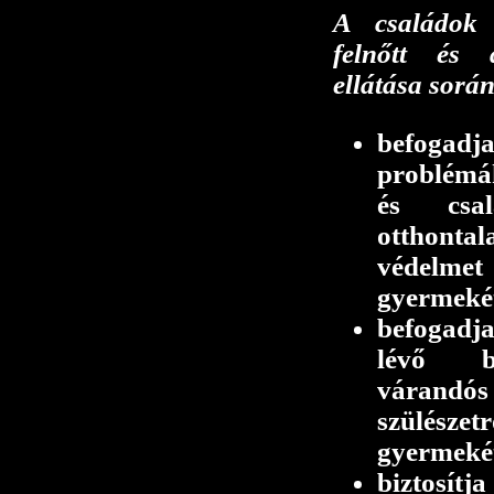
A családok 
felnőtt és 
ellátása során
befogad
problémá
és csal
otthonta
védelme
gyermeké
befogadj
lévő b
várandós
szülészet
gyermeké
biztosítj